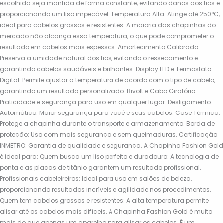
escolhida seja mantida de forma constante, evitando danos aos fios e
proporcionando um liso impecável. Temperatura Alta: Atinge até 250°C,
ideal para cabelos grossos e resistentes. A maioria das chapinhas do
mercado não alcança essa temperatura, o que pode comprometer o
resultado em cabelos mais espessos. Amortecimento Calibrado:
Preserva a umidade natural dos fios, evitando o ressecamento e
garantindo cabelos saudáveis e brilhantes. Display LED e Termostato
Digital: Permite ajustar a temperatura de acordo com o tipo de cabelo,
garantindo um resultado personalizado. Bivolt e Cabo Giratório:
Praticidade e segurança para uso em qualquer lugar. Desligamento
Automático: Maior segurança para você e seus cabelos. Case Térmica:
Protege a chapinha durante o transporte e armazenamento. Borda de
proteção: Uso com mais segurança e sem queimaduras. Certificação
INMETRO: Garantia de qualidade e segurança. A Chapinha Fashion Gold
é ideal para: Quem busca um liso perfeito e duradouro: A tecnologia de
ponta e as placas de titânio garantem um resultado profissional.
Profissionais cabeleireiros: Ideal para uso em salões de beleza,
proporcionando resultados incríveis e agilidade nos procedimentos.
Quem tem cabelos grossos e resistentes: A alta temperatura permite
alisar até os cabelos mais difíceis. A Chapinha Fashion Gold é muito
mais do que apenas um aparelho para alisar os cabelos. É um