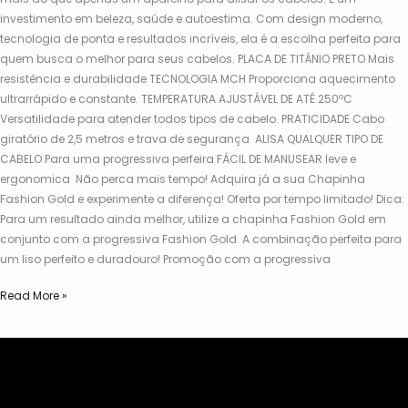
investimento em beleza, saúde e autoestima. Com design moderno,
tecnologia de ponta e resultados incríveis, ela é a escolha perfeita para
quem busca o melhor para seus cabelos. PLACA DE TITÂNIO PRETO Mais
resistência e durabilidade TECNOLOGIA MCH Proporciona aquecimento
ultrarrápido e constante. TEMPERATURA AJUSTÁVEL DE ATÉ 250ºC
Versatilidade para atender todos tipos de cabelo. PRATICIDADE Cabo
giratório de 2,5 metros e trava de segurança ALISA QUALQUER TIPO DE
CABELO Para uma progressiva perfeira FÁCIL DE MANUSEAR leve e
ergonomica Não perca mais tempo! Adquira já a sua Chapinha
Fashion Gold e experimente a diferença! Oferta por tempo limitado! Dica:
Para um resultado ainda melhor, utilize a chapinha Fashion Gold em
conjunto com a progressiva Fashion Gold. A combinação perfeita para
um liso perfeito e duradouro! Promoção com a progressiva
Read More »