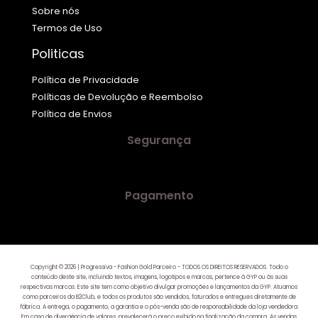
Sobre nós
Termos de Uso
Politicas
Política de Privacidade
Políticas de Devolução e Reembolso
Política de Envios
Segurança
Pagamento
Copyright © 2026 | Progressiva - Fashion Gold Parceiro - TODOS OS DIREITOS RESERVADOS. Todo o
conteúdo deste site, incluindo textos, imagens, logotipos e marcas, pertence à GYP ou às suas
respectivas marcas. Este site tem como objetivo divulgar promoções e lançamentos da GYP. Atuamos
como parceiros da B2Club, e todos os produtos são vendidos, faturados e entregues diretamente de
fábrica. A entrega, o pagamento, a garantia e o pós-venda são de responsabilidade da loja vendedora.
Em caso de divergência de valores, prevalecerá o preço exibido na finalização da compra. As vendas