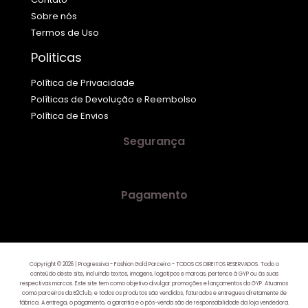
Sobre nós
Termos de Uso
Politicas
Política de Privacidade
Políticas de Devolução e Reembolso
Política de Envios
Segurança
Pagamento
Copyright © 2026 | Progressiva - Fashion Gold Parceiro - TODOS OS DIREITOS RESERVADOS. Todo o
conteúdo deste site, incluindo textos, imagens, logotipos e marcas, pertence à GYP ou às suas
respectivas marcas. Este site tem como objetivo divulgar promoções e lançamentos da GYP. Atuamos
como parceiros da B2Club, e todos os produtos são vendidos, faturados e entregues diretamente de
fábrica. A entrega, o pagamento, a garantia e o pós-venda são de responsabilidade da loja vendedora.